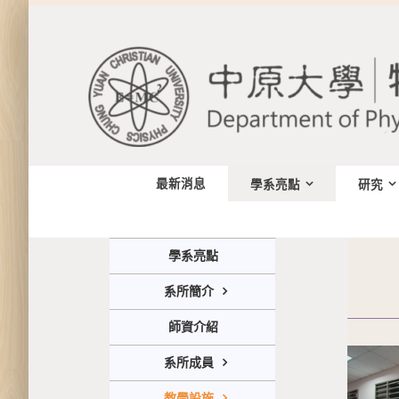
Skip
to
content
最新消息
學系亮點
研究
學系亮點
系所簡介
師資介紹
系所成員
教學設施