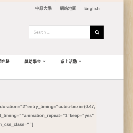
中原大學
網站地圖
English
Search
for:
涯進路
獎助學金
系上活動
duration= “2” entry_timing= “cubic-bezier(0.47,
exit_timing= “” animation_repeat= “1” keep= “yes”
om_css_class= “”]