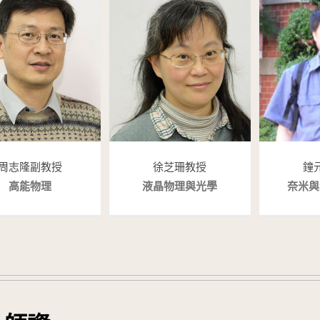
周志隆 副教授
徐芝珊 教授
鐘
高能物理
液晶物理與光學
奈米與