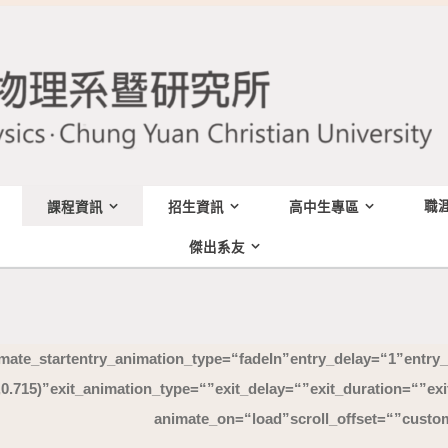
職
課程資訊
招生資訊
高中生專區
傑出系友
mate_start entry_animation_type= “fadeIn” entry_delay= “1” entry_
5, 0.715)” exit_animation_type= “” exit_delay= “” exit_duration= “” 
animate_on= “load” scroll_offset= “” cust