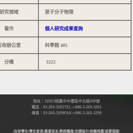
研究領域
原子分子物理
著作
個人研究成果查詢
行政辦公室
科學館 405
分機
3222
地址：32023桃園市中壢區中北路200號
電話：03-265-3201 TEL:+886-3-265-3201
傳真：03-265-3299 FAX: +886-3-265-3299
|
在校學生
|
學生家長
|
畢業校友
|
教師職員
|
交通指引
|
校園地圖
|
我要捐款
|