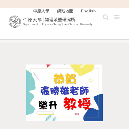
Skip
中原大學
網站地圖
English
to
content
View
Larger
Image