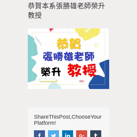
恭賀本系張勝雄老師榮升
教授
Share This Post, Choose Your
Platform!
Facebook
Twitter
LinkedIn
Google+
Tumblr