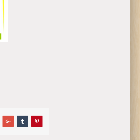
inkedIn
Google+
Tumblr
Pinterest