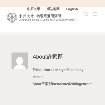
Skip
中原大學
網站地圖
English
to
content
About
許家郡
This author has not yet filled in any
details.
So far 許家郡 has created 29 blog entries.