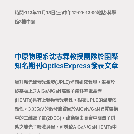
時間: 113年11月13日(三)中午12:00~13:00 地點: 科學
館3樓中庭
中原物理系沈志霖教授團隊於國際
知名期刊Optics Express發表文章
經升頻光致發光激發 (UPLE) 光譜研究發現，生長於
矽基板上之 AlGaN/GaN 高電子遷移率電晶體
(HEMTs) 具有上轉換發光特性。根據 UPLE 的溫度依
賴性，3.335 eV 的激發峰歸因於 AlGaN/GaN 異質結構
中的二維電子氣 (2DEG)。建議經由真實中間量子阱
態之雙光子吸收過程，可導致 AlGaN/GaN HEMTs 中