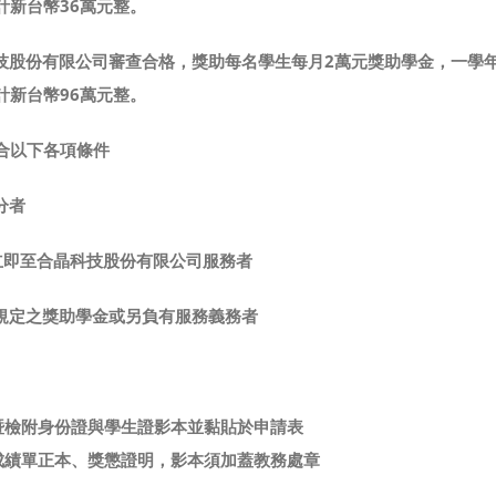
計新台幣36萬元整。
技股份有限公司審查合格，獎助每名學生每月2萬元獎助學金，一學年
計新台幣96萬元整。
合以下各項條件
分者
)能立即至合晶科技股份有限公司服務者
務規定之獎助學金或另負有服務義務者
暨檢附身份證與學生證影本並黏貼於申請表
成績單正本、獎懲證明，影本須加蓋教務處章