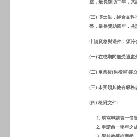
整，最長獎助二年，共
(三)
博士生
，經合晶科
整，最長獎助四年，共
申請資格
與送件
：
須符
(一) 在校期間無受過處
(二) 畢業後(男役畢
(三) 未受領其他有服
(四) 檢附文件:
填寫申請表一份
申請前一學年之
學校教授推薦函